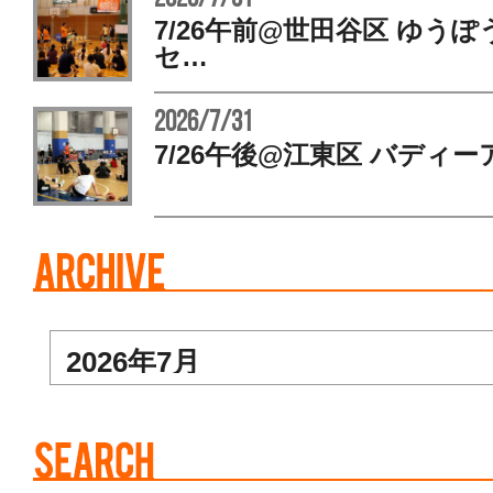
7/26午前@世田谷区 ゆう
セ…
2026/7/31
7/26午後@江東区 バディー