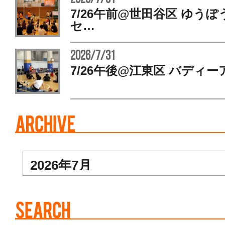
7/26午前@世田谷区 ゆう
セ…
2026/7/31
7/26午後@江東区 バディー