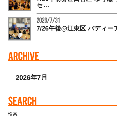
セ…
2026/7/31
7/26午後@江東区 バディー
検索: