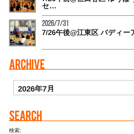
セ…
2026/7/31
7/26午後@江東区 バディー
検索: