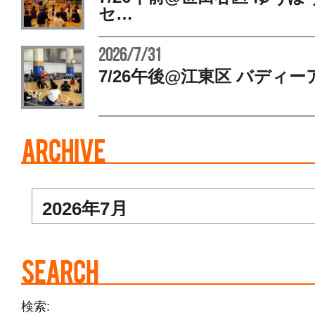
セ…
2026/7/31
7/26午後@江東区 バディー
検索: