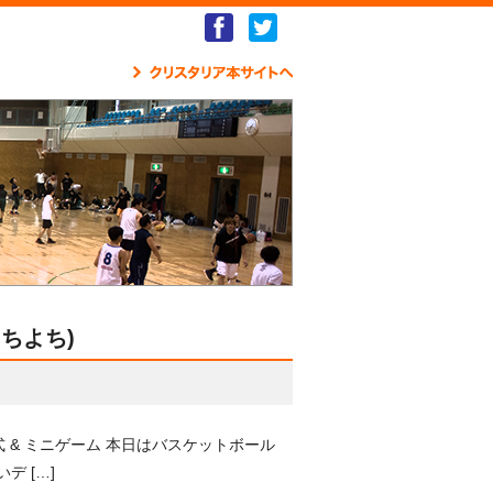
Facebook
Twitter
クリ
よちよち)
式 & ミニゲーム 本日はバスケットボール
デ […]