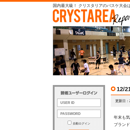
国内最大級！ クリスタリアのバスケ大会は
12
更新日
年末も気
自動ログイン
ブランド