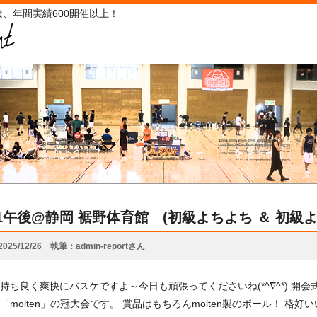
、年間実績600開催以上！
/21午後@静岡 裾野体育館 (初級よちよち ＆ 初級
2025/12/26
執筆
admin-reportさん
持ち良く爽快にバスケですよ～今日も頑張ってくださいね(*^∇^*) 開会
「molten」の冠大会です。 賞品はもちろんmolten製のボール！ 格好いい