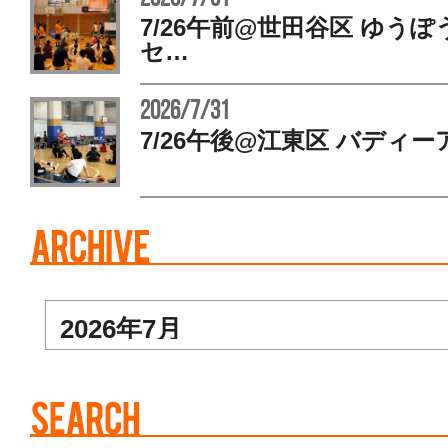
7/26午前@世田谷区 ゆう
セ…
2026/7/31
7/26午後@江東区 バディー