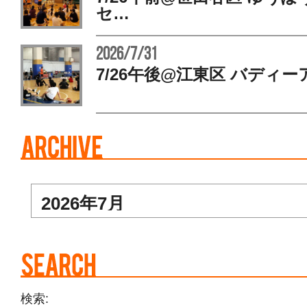
セ…
2026/7/31
7/26午後@江東区 バディー
検索: