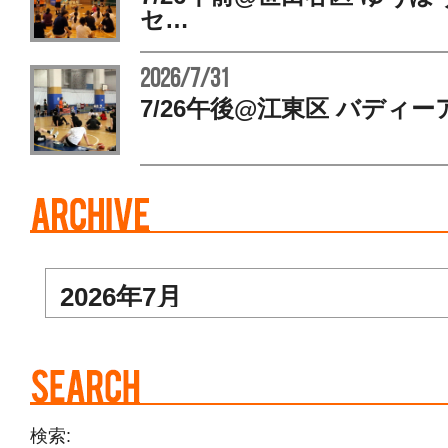
セ…
2026/7/31
7/26午後@江東区 バディー
検索: