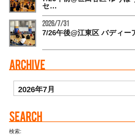
セ…
2026/7/31
7/26午後@江東区 バディー
検索: