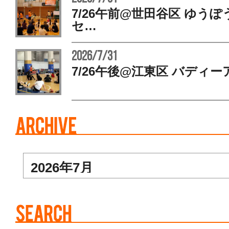
7/26午前@世田谷区 ゆう
セ…
2026/7/31
7/26午後@江東区 バディー