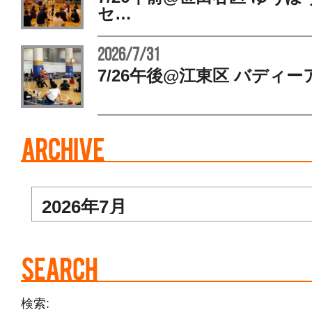
セ…
2026/7/31
7/26午後@江東区 バディー
検索: