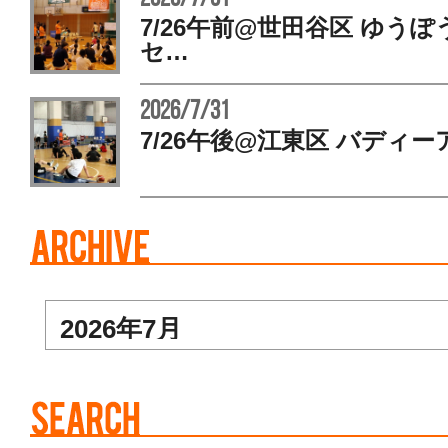
7/26午前@世田谷区 ゆう
セ…
2026/7/31
7/26午後@江東区 バディー