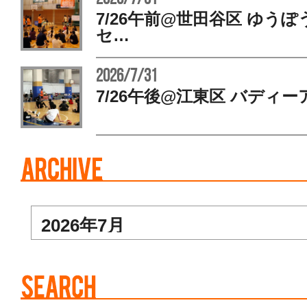
7/26午前@世田谷区 ゆう
セ…
2026/7/31
7/26午後@江東区 バディー