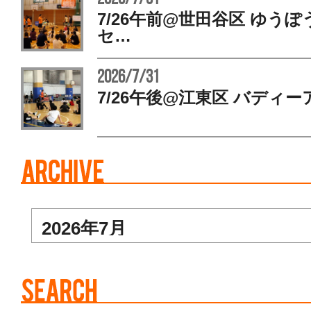
7/26午前@世田谷区 ゆう
セ…
2026/7/31
7/26午後@江東区 バディー