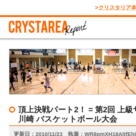
クリスタリア
頂上決戦パート2！ = 第2回 上
川崎 バスケットボール大会
更新日
2010/11/23
執筆
WR8pmXH18AltfE