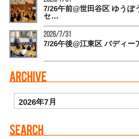
7/26午前@世田谷区 ゆう
セ…
2026/7/31
7/26午後@江東区 バディー