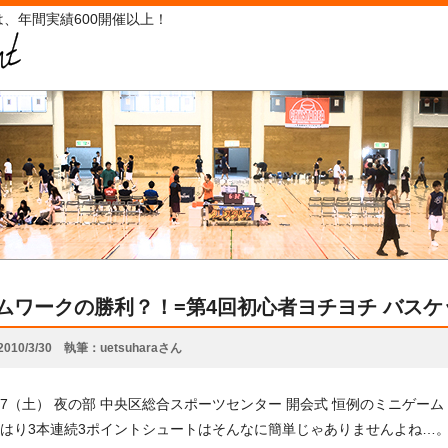
、年間実績600開催以上！
ムワークの勝利？！=第4回初心者ヨチヨチ バス
2010/3/30
執筆
uetsuharaさん
/3/27（土） 夜の部 中央区総合スポーツセンター 開会式 恒例のミニゲー
はり3本連続3ポイントシュートはそんなに簡単じゃありませんよね…。 3