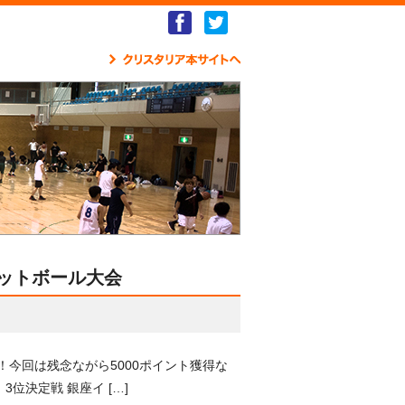
Facebook
Twitter
クリ
ケットボール大会
ム！今回は残念ながら5000ポイント獲得な
位決定戦 銀座イ […]