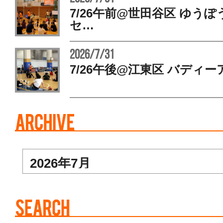
7/26午前@世田谷区 ゆう
セ…
2026/7/31
7/26午後@江東区 バディー