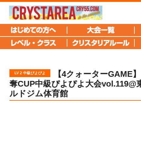
【4クォーターGAME
LV 2 中級ぴよぴよ
奪CUP中級ぴよぴよ大会vol.119@
ルドジム体育館