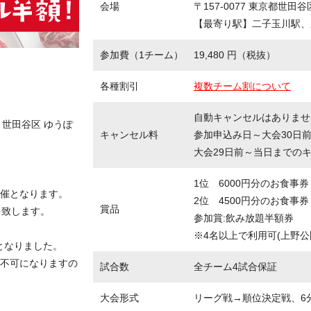
会場
〒157-0077 東京都世田谷区
【最寄り駅】二子玉川駅、
参加費（1チーム）
19,480 円（税抜）
各種割引
複数チーム割について
自動キャンセルはありませ
2 世田谷区 ゆうぽ
キャンセル料
参加申込み日～大会30日
大会29日前～当日までの
1位 6000円分のお食事券
催となります。
2位 4500円分のお食事券
賞品
を致します。
参加賞:飲み放題半額券
※4名以上で利用可(上野
守となりました。
不可になりますの
試合数
全チーム4試合保証
大会形式
リーグ戦→順位決定戦、6分