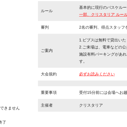
基本的に現行のバスケルー
ルール
一部、クリスタリア ルー
審判
2名の審判、得点スタッフ
1.ビブスは無料で貸出い
2.ご来場は、電車などの
ご案内
施設有料パーキングがあれ
す。
大会規約
必ずお読みください
重要事項
受付15分前には会場へお
主催者
クリスタリア
できません
大会終了