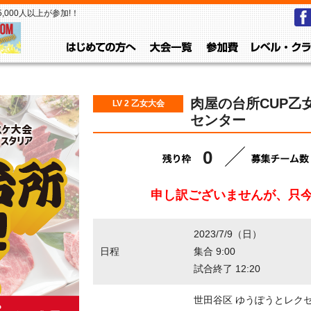
000人以上が参加!！
はじめての方へ
大会一覧
参加費
肉屋の台所CUP乙女
LV 2 乙女大会
センター
0
申し訳ございませんが、只
2023/7/9（日）
日程
集合 9:00
試合終了 12:20
世田谷区 ゆうぽうとレク