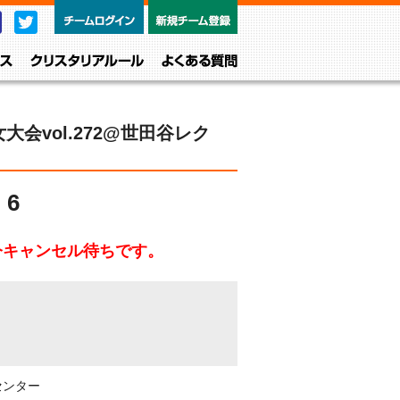
チームログイン
新規チーム
Facebook
Twitter
レベル・クラス
クリスタリアルール
よくある質問
大会vol.272@世田谷レク
6
今キャンセル待ちです。
センター