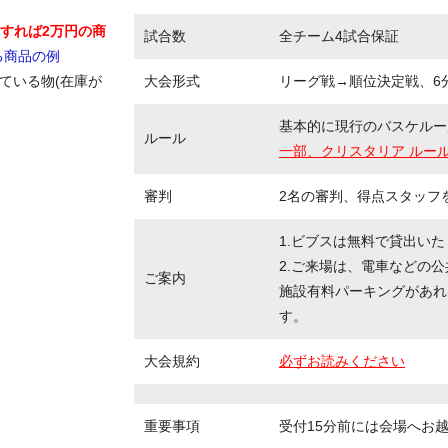
優勝すれば2万円の商
試合数
全チーム4試合保証
る商品の例
している物(在庫が
大会形式
リーグ戦→順位決定戦、6分
基本的に現行のバスケルー
ルール
一部、クリスタリア ルー
審判
2名の審判、得点スタッフ
1.ビブスは無料で貸出い
2.ご来場は、電車などの
ご案内
施設有料パーキングがあれ
す。
大会規約
必ずお読みください
重要事項
受付15分前には会場へお