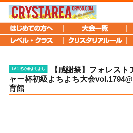
【感謝祭】フォレスト
LV 1 初心者よちよち
ャー杯初級よちよち大会vol.1794
育館