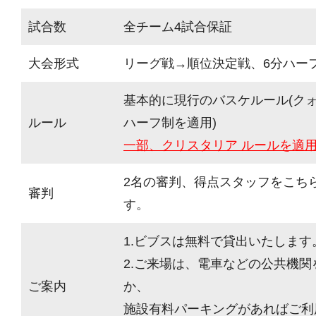
試合数
全チーム4試合保証
大会形式
リーグ戦→順位決定戦、6分ハーフ(
基本的に現行のバスケルール(ク
ルール
ハーフ制を適用)
一部、クリスタリア ルールを適
2名の審判、得点スタッフをこち
審判
す。
1.ビブスは無料で貸出いたします
2.ご来場は、電車などの公共機
ご案内
か、
施設有料パーキングがあればご利