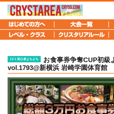
お食事券争奪CUP初級
LV 1 初心者よちよち
vol.1793@新横浜 岩崎学園体育館