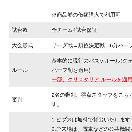
※商品券の倍額購入で利用可
試合数
全チーム4試合保証
大会形式
リーグ戦→順位決定戦、6分ハーフ(
基本的に現行のバスケルール(ク
ルール
ハーフ制を適用)
一部、クリスタリア ルールを適
2名の審判、得点スタッフをこち
審判
す。
1.ビブスは無料で貸出いたします
2.ご来場は、電車などの公共機