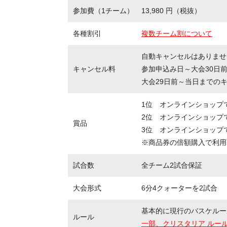
参加費（1チーム）
13,980 円（税抜）
各種割引
複数チーム割について
自動キャンセルはありませ
キャンセル料
参加申込み日～大会30日
大会29日前～当日までの
1位 オンラインショップ
2位 オンラインショップで
賞品
3位 オンラインショップで
※商品券の倍額購入で利用
試合数
全チーム2試合保証
大会形式
6分4クォーターを2試合
基本的に現行のバスケルー
ルール
一部、クリスタリア ルー