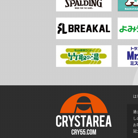
は
過
し
お
冠