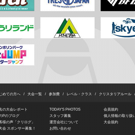
じめての方へ
大会一覧
参加費
レベル・クラス
クリスタリアルール
去の大会レポート
TODAY'S PHOTOS
会員規約
のPのブログ
スタッフ募集
個人情報の取り扱
客様の声「クリログ」
運営会社について
大会規約
大会 スポンサー募集！
お問い合わせ