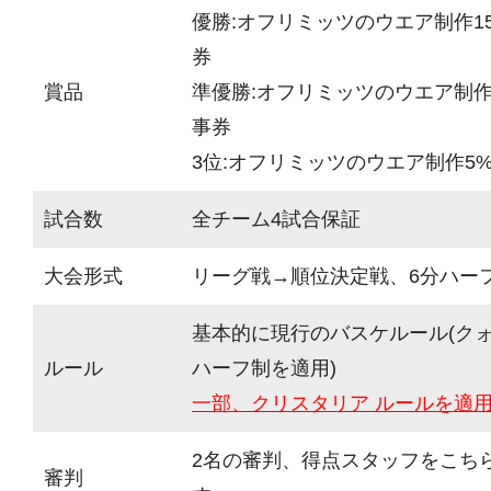
優勝:オフリミッツのウエア制作15
券
賞品
準優勝:オフリミッツのウエア制作1
事券
3位:オフリミッツのウエア制作5%
試合数
全チーム4試合保証
大会形式
リーグ戦→順位決定戦、6分ハーフ(
基本的に現行のバスケルール(ク
ルール
ハーフ制を適用)
一部、クリスタリア ルールを適
2名の審判、得点スタッフをこち
審判