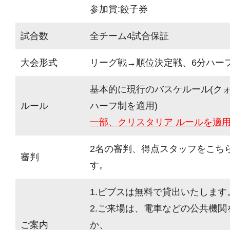
参加賞:餃子券
試合数
全チーム4試合保証
大会形式
リーグ戦→順位決定戦、6分ハーフ(
基本的に現行のバスケルール(ク
ルール
ハーフ制を適用)
一部、クリスタリア ルールを適
2名の審判、得点スタッフをこち
審判
す。
1.ビブスは無料で貸出いたします
2.ご来場は、電車などの公共機
ご案内
か、