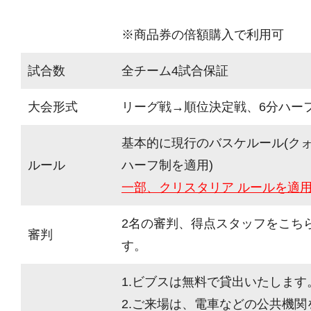
※商品券の倍額購入で利用可
試合数
全チーム4試合保証
大会形式
リーグ戦→順位決定戦、6分ハーフ(
基本的に現行のバスケルール(ク
ルール
ハーフ制を適用)
一部、クリスタリア ルールを適
2名の審判、得点スタッフをこち
審判
す。
1.ビブスは無料で貸出いたします
2.ご来場は、電車などの公共機