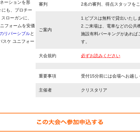
のイマジネーションを形
審判
2名の審判、得点スタッフを
々にも、プロチー
 スローガンに、
1.ビブスは無料で貸出いたし
ニフォームを安価
2.ご来場は、電車などの公共
ご案内
地のリバーシブル
と
施設有料パーキングがあれば
バスケ ユニフォー
す。
大会規約
必ずお読みください
重要事項
受付15分前には会場へお越し
主催者
クリスタリア