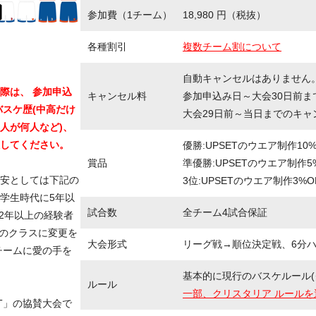
参加費（1チーム）
18,980 円（税抜）
各種割引
複数チーム割について
自動キャンセルはありません
際は、 参加申込
キャンセル料
参加申込み日～大会30日前ま
バスケ歴(中高だけ
大会29日前～当日までのキャ
人が何人など)、
してください。
優勝:UPSETのウエア制作10
賞品
準優勝:UPSETのウエア制作5
安としては下記の
3位:UPSETのウエア制作3%O
 学生時代に5年以
試合数
全チーム4試合保証
2年以上の経験者
上のクラスに変更を
大会形式
リーグ戦→順位決定戦、6分ハー
チームに愛の手を
基本的に現行のバスケルール(
ルール
一部、クリスタリア ルールを
T」の協賛大会で