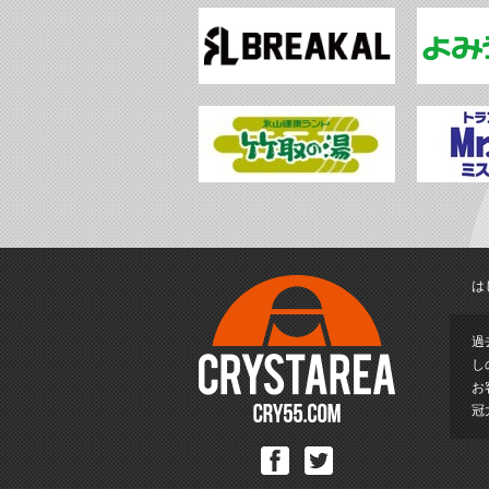
は
過
し
お
冠
Facebook
Twitter