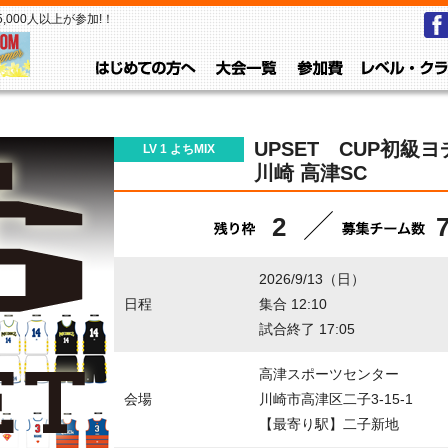
000人以上が参加!！
はじめての方へ
大会一覧
参加費
UPSET CUP初級ヨ
LV 1 よちMIX
川崎 高津SC
2
2026/9/13（日）
日程
集合 12:10
試合終了 17:05
高津スポーツセンター
会場
川崎市高津区二子3-15-1
【最寄り駅】二子新地