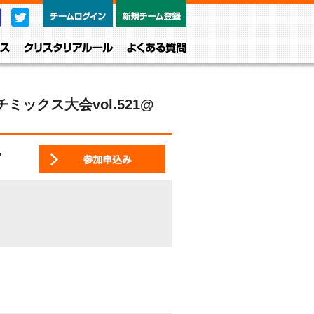
チームログイン
新規チーム
Facebook
Twitter
レベル・クラス
クリスタリアルール
よくある質問
チミックス大会vol.521@
7
参加