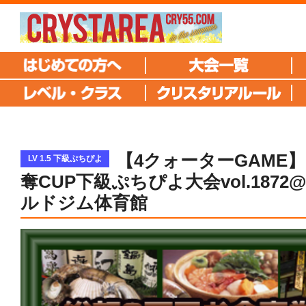
【4クォーターGAME
LV 1.5 下級ぷちぴよ
奪CUP下級ぷちぴよ大会vol.1872
ルドジム体育館