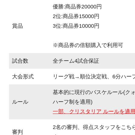
優勝:商品券20000円
2位:商品券15000円
賞品
3位:商品券10000円
※商品券の倍額購入で利用可
試合数
全チーム4試合保証
大会形式
リーグ戦→順位決定戦、6分ハーフ(
基本的に現行のバスケルール(ク
ルール
ハーフ制を適用)
一部、クリスタリア ルールを適
2名の審判、得点スタッフをこち
審判