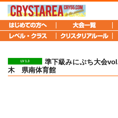
準下級みにぷち大会vol.
LV 1.3
木 県南体育館