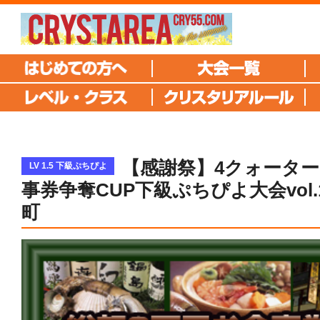
【感謝祭】4クォーター
LV 1.5 下級ぷちぴよ
事券争奪CUP下級ぷちぴよ大会vol.
町