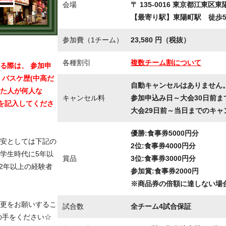
会場
〒 135-0016 東京都江東区東陽
【最寄り駅】東陽町駅 徒歩
参加費（1チーム）
23,580 円（税抜）
各種割引
複数チーム割について
る際は、 参加申
 バスケ歴(中高だ
自動キャンセルはありません
た人が何人な
キャンセル料
参加申込み日～大会30日前ま
成を記入してくださ
大会29日前～当日までのキャ
優勝:食事券5000円分
安としては下記の
2位:食事券4000円分
 学生時代に5年以
賞品
3位:食事券3000円分
2年以上の経験者
参加賞:食事券2000円
※商品券の倍額に達しない場合
更をお願いするこ
試合数
全チーム4試合保証
の手をください☆