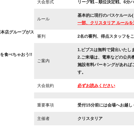
大会形式
リーグ戦→順位決定戦、6分ハー
基本的に現行のバスケルール(
ルール
一部、クリスタリア ルールを
屋本店グループがス
審判
2名の審判、得点スタッフを
!
1.ビブスは無料で貸出いたし
を食べちゃおう!!
2.ご来場は、電車などの公共
ご案内
施設有料パーキングがあれば
す。
大会規約
必ずお読みください
重要事項
受付15分前には会場へお越し
主催者
クリスタリア