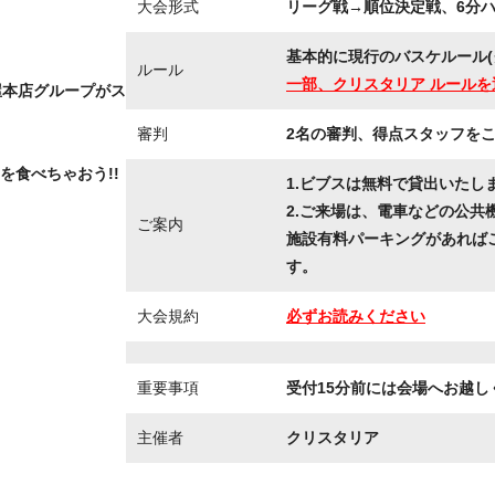
大会形式
リーグ戦→順位決定戦、6分ハー
基本的に現行のバスケルール(
ルール
一部、クリスタリア ルールを
屋本店グループがス
審判
2名の審判、得点スタッフを
!
を食べちゃおう!!
1.ビブスは無料で貸出いたし
2.ご来場は、電車などの公共
ご案内
施設有料パーキングがあれば
す。
大会規約
必ずお読みください
重要事項
受付15分前には会場へお越し
主催者
クリスタリア