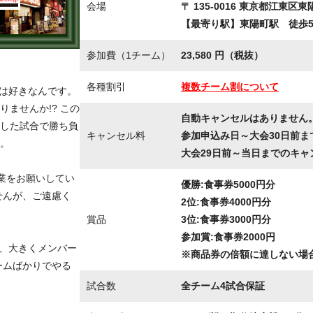
会場
〒 135-0016 東京都江東区東陽
【最寄り駅】東陽町駅 徒歩
参加費（1チーム）
23,580 円（税抜）
各種割引
複数チーム割について
ケは好きなんです。
ませんか!? この
自動キャンセルはありません
した試合で勝ち負
キャンセル料
参加申込み日～大会30日前ま
。
大会29日前～当日までのキャ
業をお願いしてい
優勝:食事券5000円分
せんが、ご遠慮く
2位:食事券4000円分
賞品
3位:食事券3000円分
参加賞:食事券2000円
が、大きくメンバー
※商品券の倍額に達しない場合
ームばかりでやる
試合数
全チーム4試合保証