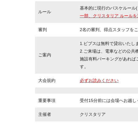
基本的に現行のバスケルール(
ルール
一部、クリスタリア ルールを
審判
2名の審判、得点スタッフを
1.ビブスは無料で貸出いたし
2.ご来場は、電車などの公共
ご案内
施設有料パーキングがあれば
す。
大会規約
必ずお読みください
重要事項
受付15分前には会場へお越し
主催者
クリスタリア