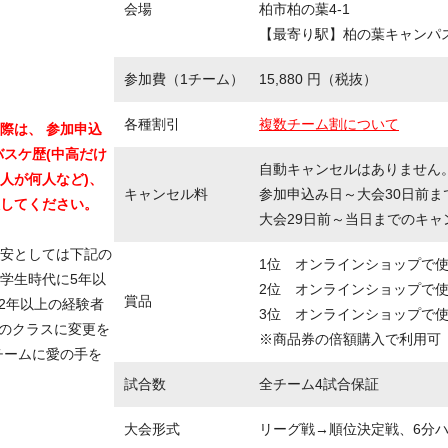
会場
柏市柏の葉4-1
【最寄り駅】柏の葉キャンパ
参加費（1チーム）
15,880 円（税抜）
各種割引
複数チーム割について
際は、 参加申込
バスケ歴(中高だけ
自動キャンセルはありません
人が何人など)、
キャンセル料
参加申込み日～大会30日前ま
してください。
大会29日前～当日までのキャ
安としては下記の
1位 オンラインショップで使
 学生時代に5年以
2位 オンラインショップで使
賞品
2年以上の経験者
3位 オンラインショップで使
上のクラスに変更を
※商品券の倍額購入で利用可
チームに愛の手を
試合数
全チーム4試合保証
大会形式
リーグ戦→順位決定戦、6分ハー