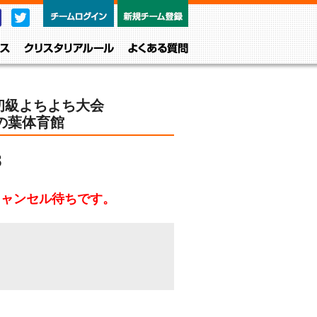
チームログイン
新規チーム
Facebook
Twitter
レベル・クラス
クリスタリアルール
よくある質問
初級よちよち大会
 柏の葉体育館
8
キャンセル待ちです。