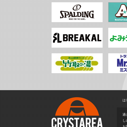
は
過
し
お