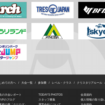
じめての方へ
大会一覧
参加費
レベル・クラス
クリスタリアルール
去の大会レポート
TODAY'S PHOTOS
会員規約
のPのブログ
スタッフ募集
個人情報の取り扱
客様の声「クリログ」
運営会社について
大会規約