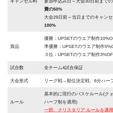
キャンセル料
参加申込み日～大会30日前までの
費の50%
大会29日前～当日までのキャンセ
100%
優勝：UPSETのウエア制作10%
賞品
準優勝：UPSETのウエア制作5%
３位：UPSETのウエア制作3%O
試合数
全チーム4試合保証
大会形式
リーグ戦→順位決定戦、6分ハーフ
基本的に現行のバスケルール(ク
ルール
ハーフ制を適用)
一部、クリスタリア ルールを適