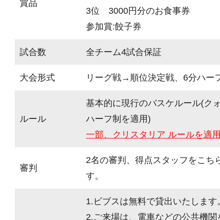
賞品
3位 3000円分のお食事券
参加賞:餃子券
試合数
全チーム4試合保証
大会形式
リーグ戦→順位決定戦、6分ハーフ(
基本的に現行のバスケルール(ク
ルール
ハーフ制を適用)
一部、クリスタリア ルールを適
2名の審判、得点スタッフをこち
審判
す。
1.ビブスは無料で貸出いたします
2.ご来場は、電車などの公共機