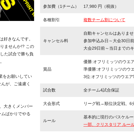
参加費（1チーム）
17,980 円（税抜）
各種割引
複数チーム割について
自動キャンセルはありませ
ケは好きなんです。
キャンセル料
参加申込み日～大会30日
ませんか!? この
大会29日前～当日までの
した試合で勝ち負
。
優勝:オフリミッツのウエア制
賞品
準優勝:オフリミッツのウエ
業をお願いしてい
3位:オフリミッツのウエア制
せんが、ご遠慮く
試合数
全チーム4試合保証
大会形式
リーグ戦→順位決定戦、6分
が、大きくメンバー
ームばかりでやる
基本的に現行のバスケルー
ルール
一部、クリスタリア ルー