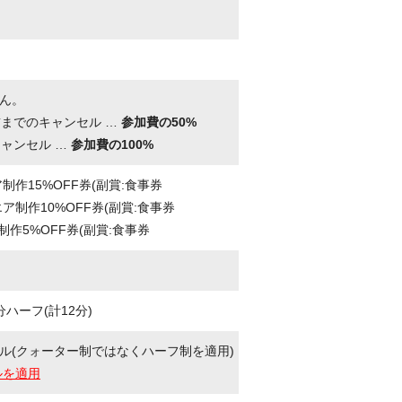
ん。
前までのキャンセル …
参加費の50%
キャンセル …
参加費の100%
作15%OFF券(副賞:食事券
ア制作10%OFF券(副賞:食事券
作5%OFF券(副賞:食事券
ハーフ(計12分)
ル(クォーター制ではなくハーフ制を適用)
ルを適用