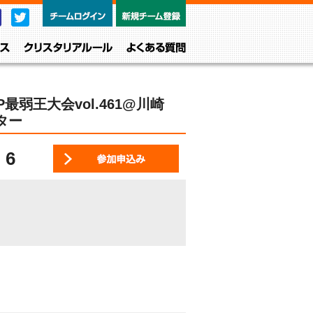
チームログイン
新規チーム
Facebook
Twitter
レベル・クラス
クリスタリアルール
よくある質問
最弱王大会vol.461@川崎
ター
6