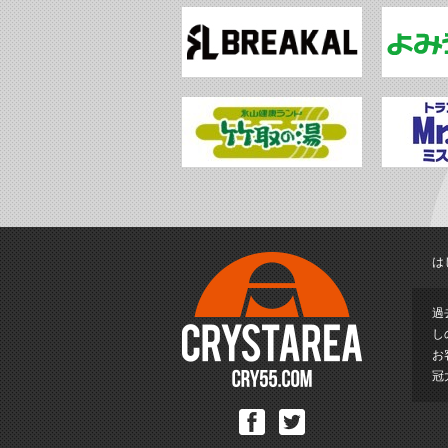
は
過
し
お
冠
Facebook
Twitter