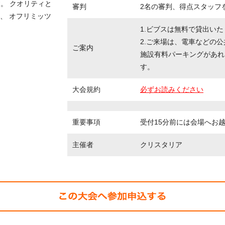
。 クオリティと
審判
2名の審判、得点スタッフ
、 オフリミッツ
1.ビブスは無料で貸出い
2.ご来場は、電車などの
ご案内
施設有料パーキングがあれ
す。
大会規約
必ずお読みください
重要事項
受付15分前には会場へお
主催者
クリスタリア