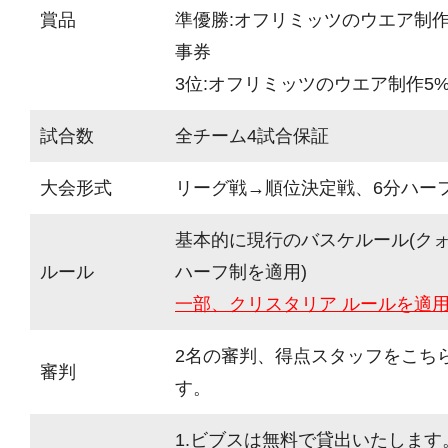
賞品
準優勝:オフリミッツのウエア制作1
事券
3位:オフリミッツのウエア制作5%
試合数
全チーム4試合保証
大会形式
リーグ戦→順位決定戦、6分ハーフ(
基本的に現行のバスケルール(ク
ルール
ハーフ制を適用)
一部、クリスタリア ルールを適
2名の審判、得点スタッフをこち
審判
す。
1.ビブスは無料で貸出いたします