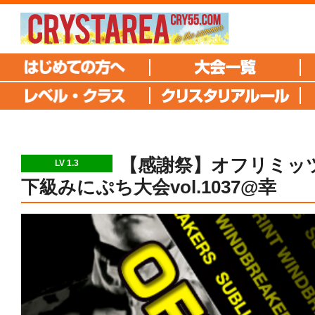
【感謝祭】オフリミッツ
LV 1.3
下級みにぷち大会vol.1037@幸