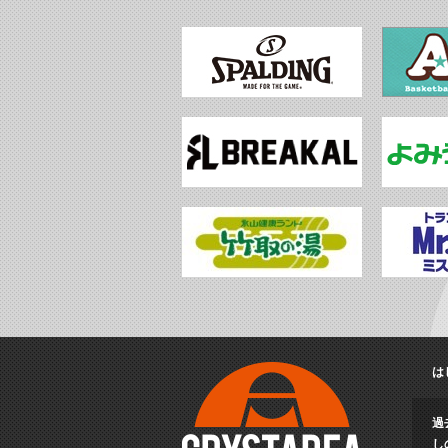
は
過
し