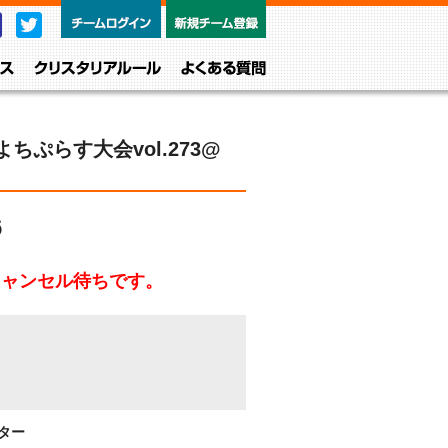
チームログイン
新規チーム
Facebook
Twitter
レベル・クラス
クリスタリアルール
よくある質問
ちぷらす大会vol.273@
6
キャンセル待ちです。
ター