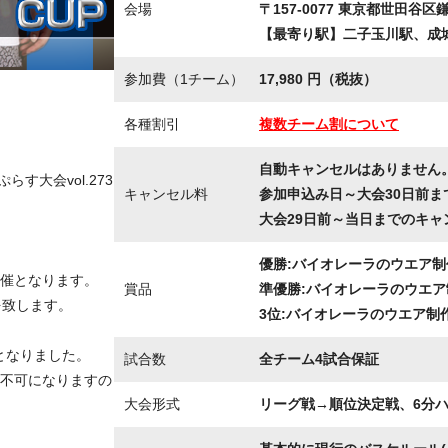
会場
〒157-0077 東京都世田谷区鎌田
【最寄り駅】二子玉川駅、成
参加費（1チーム）
17,980 円（税抜）
各種割引
複数チーム割について
自動キャンセルはありません
らす大会vol.273
キャンセル料
参加申込み日～大会30日前ま
大会29日前～当日までのキャ
優勝:バイオレーラのウエア制作
催となります。
賞品
準優勝:バイオレーラのウエア制
を致します。
3位:バイオレーラのウエア制作
守となりました。
試合数
全チーム4試合保証
不可になりますの
大会形式
リーグ戦→順位決定戦、6分ハー