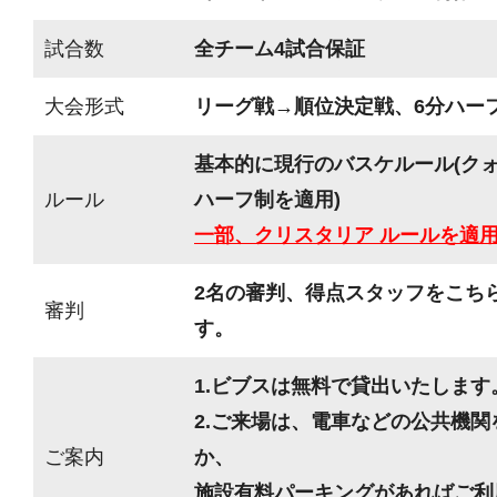
試合数
全チーム4試合保証
大会形式
リーグ戦→順位決定戦、6分ハーフ(
基本的に現行のバスケルール(ク
ルール
ハーフ制を適用)
一部、クリスタリア ルールを適
2名の審判、得点スタッフをこち
審判
す。
1.ビブスは無料で貸出いたします
2.ご来場は、電車などの公共機
ご案内
か、
施設有料パーキングがあればご利