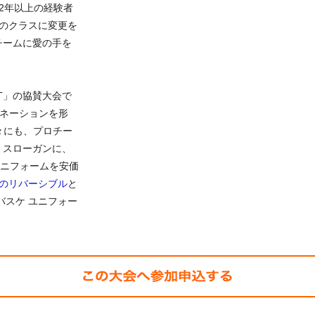
2年以上の経験者
上のクラスに変更を
チームに愛の手を
T」の協賛大会で
のイマジネーションを形
々にも、プロチー
 スローガンに、
ニフォームを安価
地のリバーシブル
と
バスケ ユニフォー