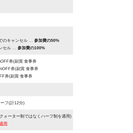
。
でのキャンセル …
参加費の50%
ンセル …
参加費の100%
%OFF券(副賞:食事券
%OFF券(副賞:食事券
FF券(副賞:食事券
フ(計12分)
クォーター制ではなくハーフ制を適用)
適用