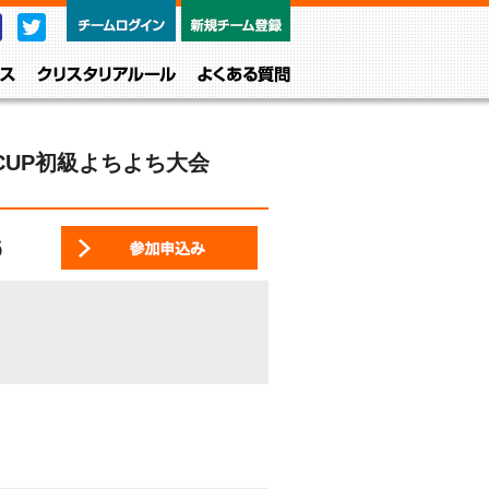
チームログイン
新規チーム
Facebook
Twitter
レベル・クラス
クリスタリアルール
よくある質問
CUP初級よちよち大会
6
参加