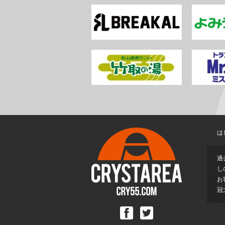
は
過
し
お
冠
Facebook
Twitter