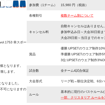
参加費（1チーム）
15,980 円（税抜）
各種割引
複数チーム割について
自動キャンセルはありません
キャンセル料
参加申込み日～大会30日前ま
大会29日前～当日までのキャ
l.1753 幸スポー
優勝:UPSETのウエア制作10
賞品
準優勝:UPSETのウエア制作5
3位:UPSETのウエア制作3%O
催となります。
試合数
全チーム4試合保証
を致します。
大会形式
リーグ戦→順位決定戦、6分ハー
守となりました。
不可になりますの
基本的に現行のバスケルール(
ルール
一部、クリスタリア ルールを