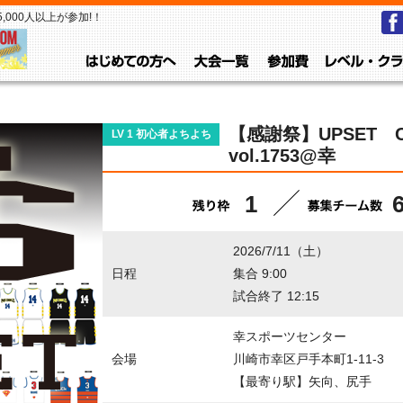
000人以上が参加!！
はじめての方へ
大会一覧
参加費
【感謝祭】UPSET 
LV 1 初心者よちよち
vol.1753@幸
1
2026/7/11（土）
日程
集合 9:00
試合終了 12:15
幸スポーツセンター
会場
川崎市幸区戸手本町1-11-3
【最寄り駅】矢向、尻手