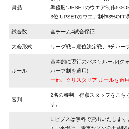
賞品
準優勝:UPSETのウエア制作5%O
3位:UPSETのウエア制作3%OFF
試合数
全チーム4試合保証
大会形式
リーグ戦→順位決定戦、6分ハーフ(
基本的に現行のバスケルール(ク
ルール
ハーフ制を適用)
一部、クリスタリア ルールを適
2名の審判、得点スタッフをこち
審判
す。
1.ビブスは無料で貸出いたします
2.ご来場は、電車などの公共機