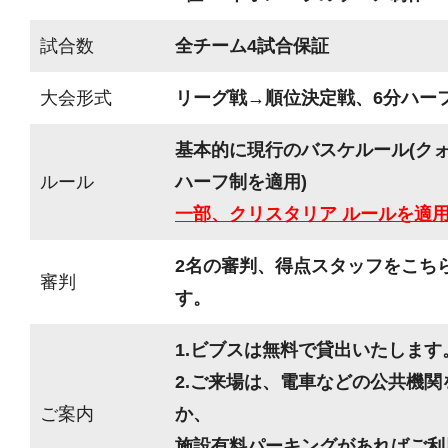
試合数
全チーム4試合保証
大会形式
リーグ戦→順位決定戦、6分ハーフ(
基本的に現行のバスケルール(ク
ルール
ハーフ制を適用)
一部、クリスタリア ルールを適
2名の審判、得点スタッフをこち
審判
す。
1.ビブスは無料で貸出いたします
2.ご来場は、電車などの公共機
ご案内
か、
施設有料パーキングがあればご利