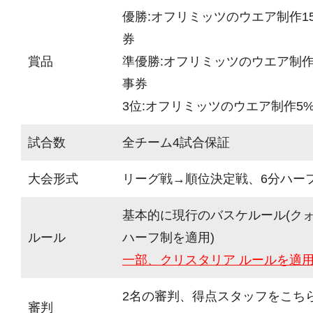
優勝:オフリミッツのウエア制作15
券
賞品
準優勝:オフリミッツのウエア制作1
事券
3位:オフリミッツのウエア制作5%
試合数
全チーム4試合保証
大会形式
リーグ戦→順位決定戦、6分ハーフ(
基本的に現行のバスケルール(ク
ルール
ハーフ制を適用)
一部、クリスタリア ルールを適
2名の審判、得点スタッフをこち
審判