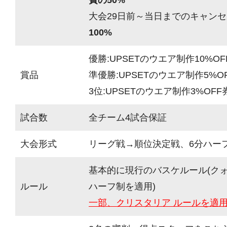
大会29日前～当日までのキャンセ
100%
優勝:UPSETのウエア制作10%OF
賞品
準優勝:UPSETのウエア制作5%O
3位:UPSETのウエア制作3%OFF
試合数
全チーム4試合保証
大会形式
リーグ戦→順位決定戦、6分ハーフ(
基本的に現行のバスケルール(ク
ルール
ハーフ制を適用)
一部、クリスタリア ルールを適