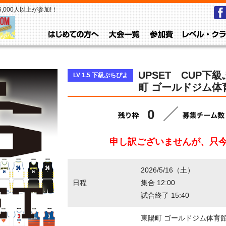
000人以上が参加!！
はじめての方へ
大会一覧
参加費
UPSET CUP下級
LV 1.5 下級ぷちぴよ
町 ゴールドジム体
0
申し訳ございませんが、只
2026/5/16（土）
日程
集合 12:00
試合終了 15:40
東陽町 ゴールドジム体育