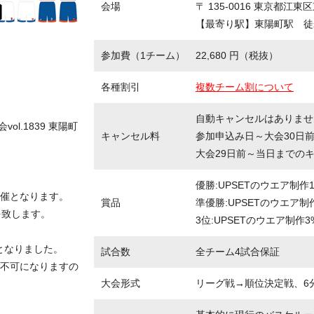
会場
〒 135-0016 東京都江東区
【最寄り駅】東陽町駅 徒
参加費（1チーム）
22,680 円（税抜）
各種割引
複数チーム割について
自動キャンセルはありませ
ol.1839 東陽町
キャンセル料
参加申込み日～大会30日
大会29日前～当日までの
優勝:UPSETのウエア制作1
催となります。
賞品
準優勝:UPSETのウエア制
を致します。
3位:UPSETのウエア制作3
守となりました。
試合数
全チーム4試合保証
不可になりますの
大会形式
リーグ戦→順位決定戦、6分