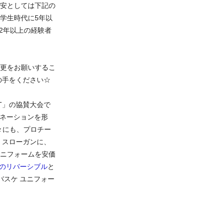
安としては下記の
 学生時代に5年以
2年以上の経験者
更をお願いするこ
の手をください☆
T」の協賛大会で
のイマジネーションを形
々にも、プロチー
 スローガンに、
ニフォームを安価
地のリバーシブル
と
バスケ ユニフォー