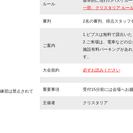
基本的に現行のバスケルー
ルール
一部、クリスタリア ルー
審判
2名の審判、得点スタッフ
1.ビブスは無料で貸出い
2.ご来場は、電車などの
ご案内
施設有料パーキングがあれ
す。
大会規約
必ずお読みください
重要事項
受付15分前には会場へお
練習は禁止されて
主催者
クリスタリア