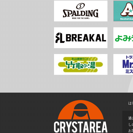
は
過
し
お