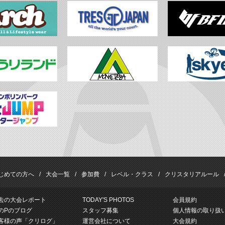
じめての方へ
大会一覧
参加費
レベル・クラス
クリスタリアルール
去の大会レポート
TODAY'S PHOTOS
会員規約
のPのブログ
スタッフ募集
個人情報の取り扱
客様の声「クリログ」
運営会社について
大会規約