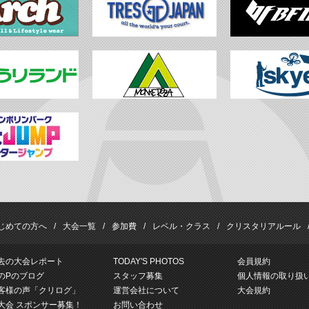
じめての方へ
大会一覧
参加費
レベル・クラス
クリスタリアルール
去の大会レポート
TODAY'S PHOTOS
会員規約
のPのブログ
スタッフ募集
個人情報の取り扱
客様の声「クリログ」
運営会社について
大会規約
大会 スポンサー募集！
お問い合わせ