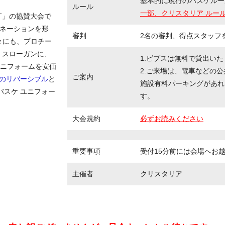
基本的に現行のバスケルー
ルール
一部、クリスタリア ルー
T」の協賛大会で
のイマジネーションを形
審判
2名の審判、得点スタッフ
々にも、プロチー
 スローガンに、
1.ビブスは無料で貸出い
ニフォームを安価
2.ご来場は、電車などの
ご案内
地のリバーシブル
と
施設有料パーキングがあれ
バスケ ユニフォー
す。
大会規約
必ずお読みください
重要事項
受付15分前には会場へお
主催者
クリスタリア