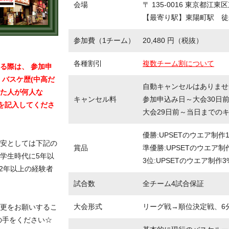
会場
〒 135-0016 東京都江東区
【最寄り駅】東陽町駅 徒
参加費（1チーム）
20,480 円（税抜）
各種割引
複数チーム割について
る際は、 参加申
 バスケ歴(中高だ
自動キャンセルはありませ
た人が何人な
キャンセル料
参加申込み日～大会30日
成を記入してくださ
大会29日前～当日までの
優勝:UPSETのウエア制作1
安としては下記の
賞品
準優勝:UPSETのウエア制
 学生時代に5年以
3位:UPSETのウエア制作3
2年以上の経験者
試合数
全チーム4試合保証
大会形式
リーグ戦→順位決定戦、6分
更をお願いするこ
の手をください☆