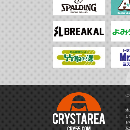
は
過
し
お
冠